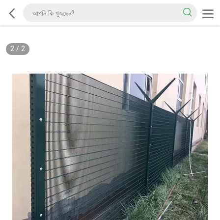
2
/
2